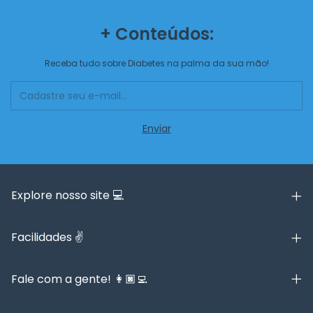
+ Conteúdos:
Receba tudo sobre Diabetes na palma da sua mão!
Explore nosso site 💻
Facilidades ✌️
Fale com a gente! 👩🏿‍💻