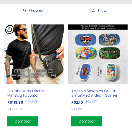
Ordenar
Filtrar
Collab Lucas Lorenzi -
Adesivo Sibionics GS1 OU
MiniBag Favorita
SmartMed Aidex - Gamer
-
40
%
OFF
-
30
%
OFF
R$119,90
R$2,10
R$199,00
R$2,99