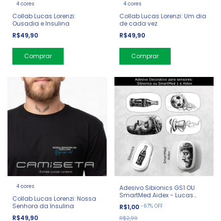
4 cores
4 cores
Collab Lucas Lorenzi:
Collab Lucas Lorenzi: Um dia
Ousadia e Insulina
de cada vez
R$49,90
R$49,90
Comprar
Comprar
4 cores
Adesivo Sibionics GS1 OU
SmartMed Aidex - Lucas
Collab Lucas Lorenzi: Nossa
Lorenzi
Senhora da Insulina
-
67
%
OFF
R$1,00
R$49,90
R$2,99