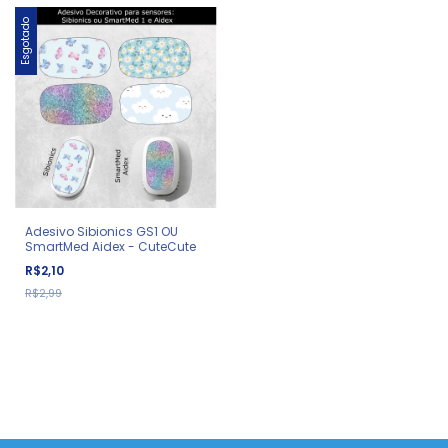
Esgotado
Adesivo Sibionics GS1 OU
SmartMed Aidex - CuteCute
R$2,10
R$2,99