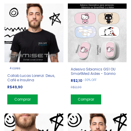
4 cores
Adesivo Sibionics GS1 OU
SmartMed Aidex - Sanrio
Collab Lucas Lorenzi: Deus,
Café e Insulina
-
30
%
OFF
R$2,10
R$49,90
R$2,99
Comprar