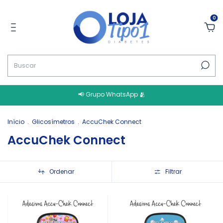
0
📢 Grupo WhatsApp 🫂
Início
.
Glicosímetros
.
AccuChek Connect
AccuChek Connect
Ordenar
Filtrar