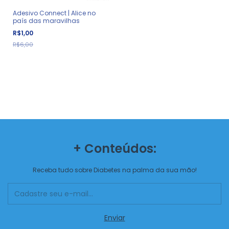
Adesivo Connect | Alice no
país das maravilhas
R$1,00
R$6,00
+ Conteúdos:
Receba tudo sobre Diabetes na palma da sua mão!